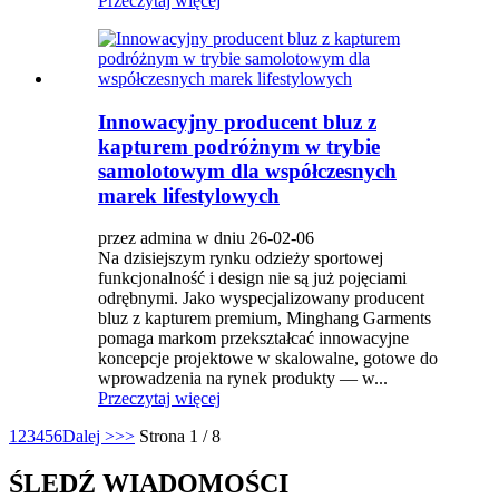
Przeczytaj więcej
Innowacyjny producent bluz z
kapturem podróżnym w trybie
samolotowym dla współczesnych
marek lifestylowych
przez admina w dniu 26-02-06
Na dzisiejszym rynku odzieży sportowej
funkcjonalność i design nie są już pojęciami
odrębnymi. Jako wyspecjalizowany producent
bluz z kapturem premium, Minghang Garments
pomaga markom przekształcać innowacyjne
koncepcje projektowe w skalowalne, gotowe do
wprowadzenia na rynek produkty — w...
Przeczytaj więcej
1
2
3
4
5
6
Dalej >
>>
Strona 1 / 8
ŚLEDŹ WIADOMOŚCI