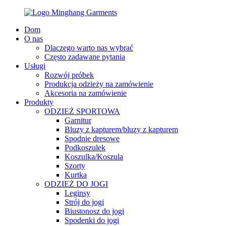
Dom
O nas
Dlaczego warto nas wybrać
Często zadawane pytania
Usługi
Rozwój próbek
Produkcja odzieży na zamówienie
Akcesoria na zamówienie
Produkty
ODZIEŻ SPORTOWA
Garnitur
Bluzy z kapturem/bluzy z kapturem
Spodnie dresowe
Podkoszulek
Koszulka/Koszula
Szorty
Kurtka
ODZIEŻ DO JOGI
Leginsy
Strój do jogi
Biustonosz do jogi
Spodenki do jogi