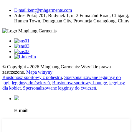
E-mail:
kent@mhgarments.com
Adres:
Pokój 701, Budynek 1, nr 2 Fuma 2nd Road, Chigang,
Humen Town, Dongguan City, Prowincja Guangdong, Chiny
© Copyright - 2026 Minghang Garments: Wszelkie prawa
zastrzeżone.
Mapa witryny
Biustonosz sportowy z poliestru
,
Spersonalizowane legginsy do
jogi
,
legginsy do ćwiczeń
,
Biustonosz sportowy Lounge
,
legginsy
dla kobiet
,
Spersonalizowane legginsy do ćwiczeń
,
E-mail