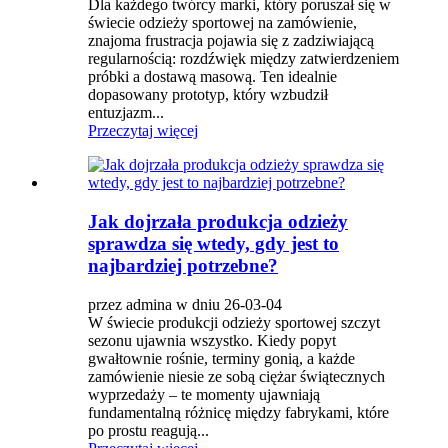
Dla każdego twórcy marki, który poruszał się w
świecie odzieży sportowej na zamówienie,
znajoma frustracja pojawia się z zadziwiającą
regularnością: rozdźwięk między zatwierdzeniem
próbki a dostawą masową. Ten idealnie
dopasowany prototyp, który wzbudził
entuzjazm...
Przeczytaj więcej
Jak dojrzała produkcja odzieży
sprawdza się wtedy, gdy jest to
najbardziej potrzebne?
przez admina w dniu 26-03-04
W świecie produkcji odzieży sportowej szczyt
sezonu ujawnia wszystko. Kiedy popyt
gwałtownie rośnie, terminy gonią, a każde
zamówienie niesie ze sobą ciężar świątecznych
wyprzedaży – te momenty ujawniają
fundamentalną różnicę między fabrykami, które
po prostu reagują...