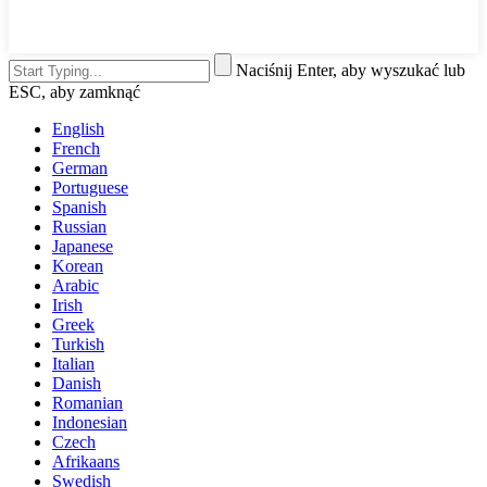
Naciśnij Enter, aby wyszukać lub
ESC, aby zamknąć
English
French
German
Portuguese
Spanish
Russian
Japanese
Korean
Arabic
Irish
Greek
Turkish
Italian
Danish
Romanian
Indonesian
Czech
Afrikaans
Swedish