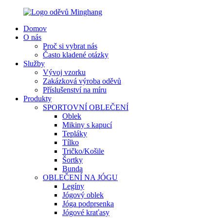
Domov
O nás
Proč si vybrat nás
Často kladené otázky
Služby
Vývoj vzorku
Zakázková výroba oděvů
Příslušenství na míru
Produkty
SPORTOVNÍ OBLEČENÍ
Oblek
Mikiny s kapucí
Tepláky
Tílko
Tričko/Košile
Šortky
Bunda
OBLEČENÍ NA JÓGU
Legíny
Jógový oblek
Jóga podprsenka
Jógové kraťasy