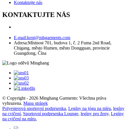
Kontaktujte nás
KONTAKTUJTE NÁS
E-mail:
kent@mhgarments.com
Adresa:
Místnost 701, budova 1, č. 2 Fuma 2nd Road,
Chigang, město Humen, město Dongguan, provincie
Guangdong, Čína
© Copyright - 2026 Minghang Garments: Všechna práva
vyhrazena.
Mapa stránek
Polyesterová sportovní podprsenka
,
Legíny na jógu na míru
,
legíny
na cvičení
,
Sportovní podprsenka Lounge
,
legíny pro ženy
,
Legíny
na cvičení na míru
,