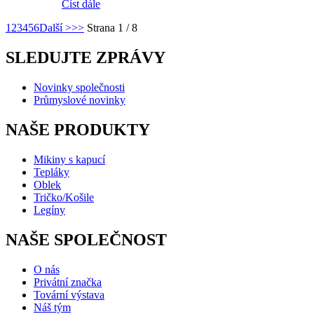
Číst dále
1
2
3
4
5
6
Další >
>>
Strana 1 / 8
SLEDUJTE ZPRÁVY
Novinky společnosti
Průmyslové novinky
NAŠE PRODUKTY
Mikiny s kapucí
Tepláky
Oblek
Tričko/Košile
Legíny
NAŠE SPOLEČNOST
O nás
Privátní značka
Tovární výstava
Náš tým