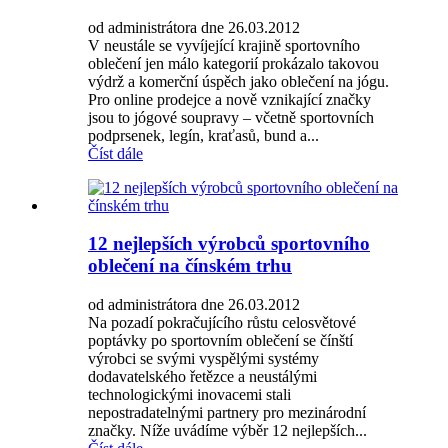
od administrátora dne 26.03.2012
V neustále se vyvíjející krajině sportovního
oblečení jen málo kategorií prokázalo takovou
výdrž a komerční úspěch jako oblečení na jógu.
Pro online prodejce a nově vznikající značky
jsou to jógové soupravy – včetně sportovních
podprsenek, legín, kraťasů, bund a...
Číst dále
12 nejlepších výrobců sportovního
oblečení na čínském trhu
od administrátora dne 26.03.2012
Na pozadí pokračujícího růstu celosvětové
poptávky po sportovním oblečení se čínští
výrobci se svými vyspělými systémy
dodavatelského řetězce a neustálými
technologickými inovacemi stali
nepostradatelnými partnery pro mezinárodní
značky. Níže uvádíme výběr 12 nejlepších...