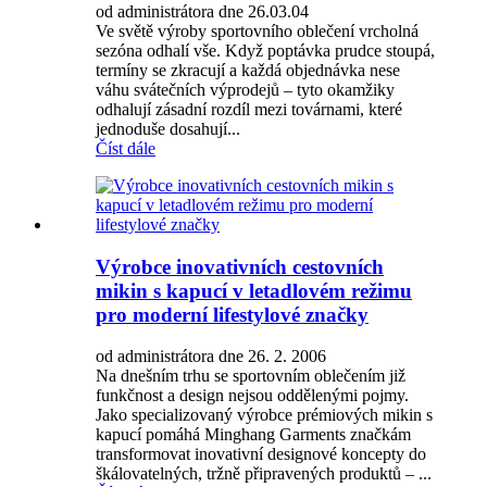
od administrátora dne 26.03.04
Ve světě výroby sportovního oblečení vrcholná
sezóna odhalí vše. Když poptávka prudce stoupá,
termíny se zkracují a každá objednávka nese
váhu svátečních výprodejů – tyto okamžiky
odhalují zásadní rozdíl mezi továrnami, které
jednoduše dosahují...
Číst dále
Výrobce inovativních cestovních
mikin s kapucí v letadlovém režimu
pro moderní lifestylové značky
od administrátora dne 26. 2. 2006
Na dnešním trhu se sportovním oblečením již
funkčnost a design nejsou oddělenými pojmy.
Jako specializovaný výrobce prémiových mikin s
kapucí pomáhá Minghang Garments značkám
transformovat inovativní designové koncepty do
škálovatelných, tržně připravených produktů – ...