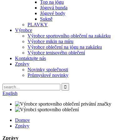
Top na jógu
Jógová bunda
Jógové body
Sukně
PLAVKY
Výrobce
Výrobce sportovního oblečení na zakázku
Výrobce mikin na míru
Výrobce oblečení na jógu na zakázku
Výrobce tenisového oblečení
Kontaktujte nás
Zprávy
Novinky společnosti
Průmyslové novinky
English
Domov
Zprávy
Zprávy