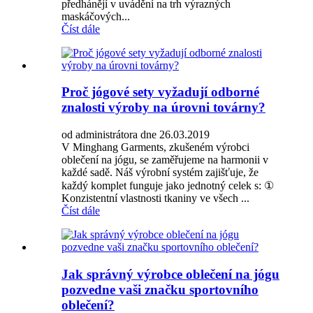
předhánějí v uvádění na trh výrazných
maskáčových...
Číst dále
Proč jógové sety vyžadují odborné
znalosti výroby na úrovni továrny?
od administrátora dne 26.03.2019
V Minghang Garments, zkušeném výrobci
oblečení na jógu, se zaměřujeme na harmonii v
každé sadě. Náš výrobní systém zajišťuje, že
každý komplet funguje jako jednotný celek s: ①
Konzistentní vlastnosti tkaniny ve všech ...
Číst dále
Jak správný výrobce oblečení na jógu
pozvedne vaši značku sportovního
oblečení?