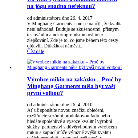
na jógu snadno neřeknou?
od administrátora dne 26. 4. 2017
V Minghang Garments jsme se naučili, že kvalita
není náhodná. Buduje se zkušenostmi, přísným
testováním a nekompromisním úsilím o
zlepšování. Zde je to, co jsme během této cesty
objevili. Důležitost náměstí...
Číst dále
Výrobce mikin na zakázku – Proč by
Minghang Garments měla být vaší
první volbou?
od administrátora dne 26. 4. 2010
Ať už spouštíte novou značku oblečení,
rozšiřujete sezónní produktovou řadu nebo
hledáte spolehlivé a vysoce kvalitní výrobní
služby, partnerství s důvěryhodným výrobcem
mikin s kapucí může výrazně zvýšit kvalitu
vašich produktů a reputaci vaší značky...