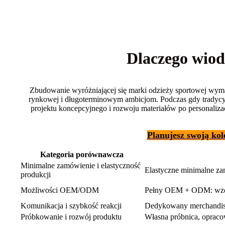
Dlaczego wio
Zbudowanie wyróżniającej się marki odzieży sportowej wymag
rynkowej i długoterminowym ambicjom. Podczas gdy tradycyjn
projektu koncepcyjnego i rozwoju materiałów po personaliz
Planujesz swoją kol
Kategoria porównawcza
Minimalne zamówienie i elastyczność
Elastyczne minimalne zam
produkcji
Możliwości OEM/ODM
Pełny OEM + ODM: wzory,
Komunikacja i szybkość reakcji
Dedykowany merchandiser
Próbkowanie i rozwój produktu
Własna próbnica, opraco