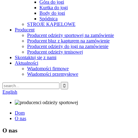
Góra do jogi
Kurtka do jogi
Body do jogi
Spódnica
STROJE KĄPIELOWE
Producent
Producent odzieży sportowej na zamówienie
Producent bluz z kapturem na zamówienie
Producent odzieży do jogi na zamówienie
Producent odzieży tenisowej
Skontaktuj się z nami
Aktualności
Wiadomości firmowe
Wiadomości przemysłowe
English
Dom
O nas
O nas