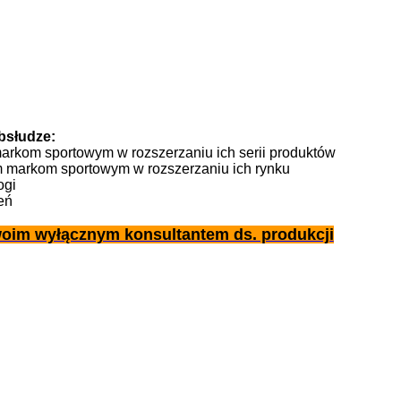
bsłudze:
rkom sportowym w rozszerzaniu ich serii produktów
 markom sportowym w rozszerzaniu ich rynku
ogi
eń
woim wyłącznym konsultantem ds. produkcji