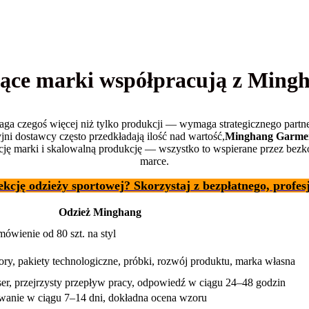
dące marki współpracują z Ming
a czegoś więcej niż tylko produkcji — wymaga strategicznego partner
i dostawcy często przedkładają ilość nad wartość,
Minghang Garmen
ację marki i skalowalną produkcję — wszystko to wspierane przez bezk
marce.
ekcję odzieży sportowej? Skorzystaj z bezpłatnego, profe
Odzież Minghang
ówienie od 80 szt. na styl
 pakiety technologiczne, próbki, rozwój produktu, marka własna
, przejrzysty przepływ pracy, odpowiedź w ciągu 24–48 godzin
wanie w ciągu 7–14 dni, dokładna ocena wzoru