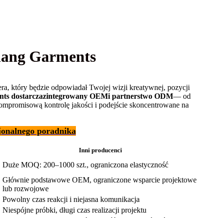
hang Garments
a, który będzie odpowiadał Twojej wizji kreatywnej, pozycji
ts dostarcza
zintegrowany OEM
i partnerstwo ODM
— od
ompromisową kontrolę jakości i podejście skoncentrowane na
sjonalnego poradnika
Inni producenci
Duże MOQ: 200–1000 szt., ograniczona elastyczność
Głównie podstawowe OEM, ograniczone wsparcie projektowe
lub rozwojowe
Powolny czas reakcji i niejasna komunikacja
Niespójne próbki, długi czas realizacji projektu