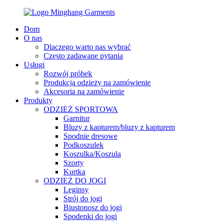
Dom
O nas
Dlaczego warto nas wybrać
Często zadawane pytania
Usługi
Rozwój próbek
Produkcja odzieży na zamówienie
Akcesoria na zamówienie
Produkty
ODZIEŻ SPORTOWA
Garnitur
Bluzy z kapturem/bluzy z kapturem
Spodnie dresowe
Podkoszulek
Koszulka/Koszula
Szorty
Kurtka
ODZIEŻ DO JOGI
Leginsy
Strój do jogi
Biustonosz do jogi
Spodenki do jogi