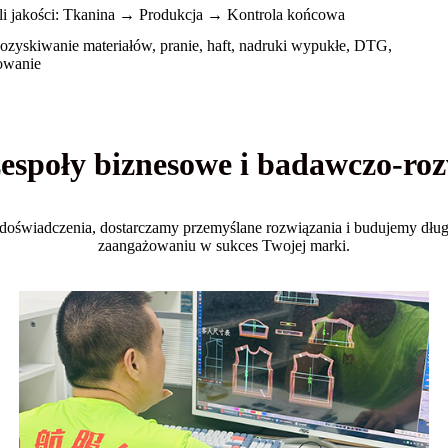
li jakości: Tkanina → Produkcja → Kontrola końcowa
pozyskiwanie materiałów, pranie, haft, nadruki wypukłe, DTG,
owanie
zespoły biznesowe i badawczo-ro
oświadczenia, dostarczamy przemyślane rozwiązania i budujemy długot
zaangażowaniu w sukces Twojej marki.