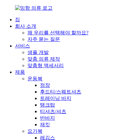
집
회사 소개
왜 우리를 선택해야 할까요?
자주 묻는 질문
서비스
샘플 개발
맞춤 의류 제작
맞춤형 액세서리
제품
운동복
정장
후드티/스웨트셔츠
트레이닝 바지
탱크탑
티셔츠/셔츠
반바지
재킷
요가복
레깅스