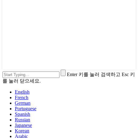
Enter 키를 눌러 검색하고 Esc 키
를 눌러 닫으세요.
English
French
German
Portuguese
Spanish
Russian
Japanese
Korean
Arabic